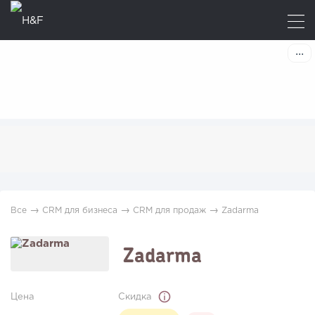
→
→
→
Все
CRM для бизнеса
CRM для продаж
Zadarma
Zadarma
Цена
Скидка