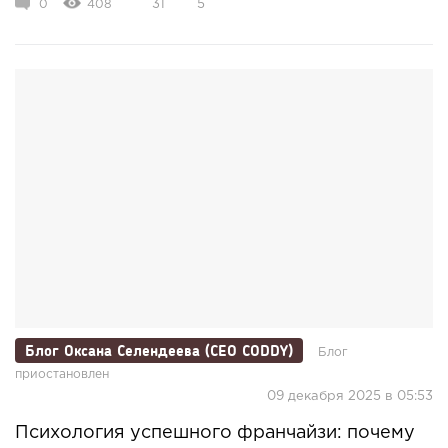
0
408
31
5
Блог Оксана Селендеева (CEO CODDY)
Блог
приостановлен
09 декабря 2025 в 05:53
Психология успешного франчайзи: почему