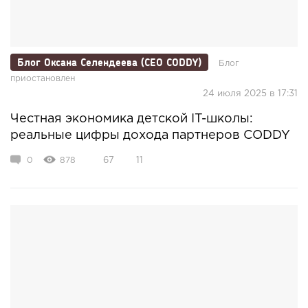
Блог Оксана Селендеева (CEO CODDY)
Блог
приостановлен
24 июля 2025 в 17:31
Честная экономика детской IT-школы:
реальные цифры дохода партнеров CODDY
0
878
67
11