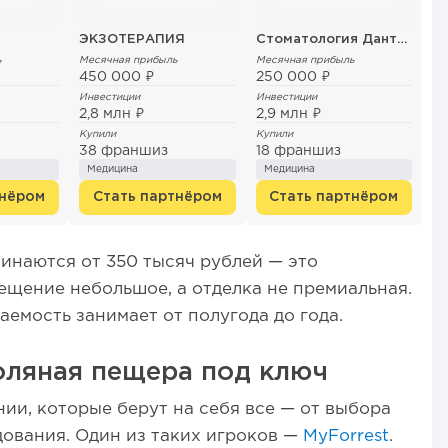
ЭКЗОТЕРАПИЯ
Стоматология ДантистЪ
ь
Месячная прибыль
Месячная прибыль
450 000 ₽
250 000 ₽
Инвестиции
Инвестиции
2,8 млн ₽
2,9 млн ₽
Купили
Купили
з
38 франшиз
18 франшиз
Медицина
Медицина
тнёром
Стать партнёром
Стать партнёром
инаются от 350 тысяч рублей — это
ещение небольшое, а отделка не премиальная.
аемость занимает от полугода до года.
оляная пещера под ключ
нии, которые берут на себя все — от выбора
ования. Один из таких игроков —
MyForrest
.