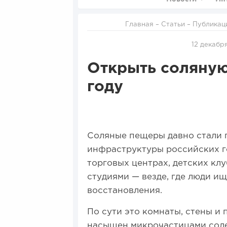
Главная
–
Статьи
–
Публикац
12 декабр
Открыть соляную
году
Соляные пещеры давно стали 
инфраструктуры российских го
торговых центрах, детских кл
студиями — везде, где люди и
восстановления.
По сути это комнаты, стены и 
насыщен микрочастицами соле