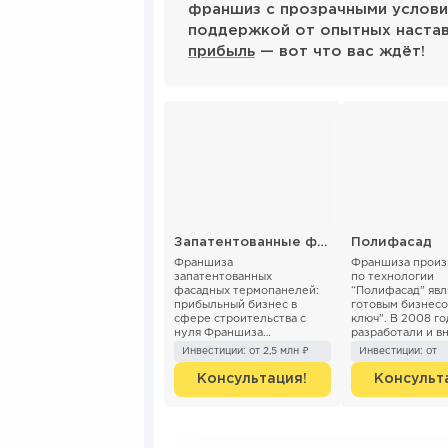
франшиз с прозрачными услови
поддержкой от опытных наста
прибыль
— вот что вас ждёт!
Запатентованные фасадные термопанели
Полифасад
Франшиза
Франшиза произ
запатентованных
по технологии
фасадных термопанелей:
“Полифасад” явл
прибыльный бизнес в
готовым бизнесо
сфере строительства с
ключ”. В 2008 г
нуля Франшиза
разработали и в
"Производство фасадных
промышленное
Инвестиции: от 2,5 млн ₽
Инвестиции: от
термопанелей и
производство
фасадного декора"
инновационный сп
Консультация!
Консульт
предлагает готовый
бизнес п...