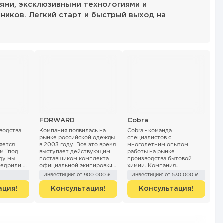
ями, эксклюзивными технологиями и
вников.
Легкий старт и быстрый выход на
FORWARD
Cobra
водства
Компания появилась на
Cobra - команда
рынке российской одежды
специалистов с
яется
в 2003 году. Все это время
многолетним опытом
м “под
выступает действующим
работы на рынке
оду мы
поставщиком комплекта
производства бытовой
недрили в
официальной экипировки
химии. Компания
для сборных команд
Cobra умеет производить
Инвестиции: от 900 000 ₽
Инвестиции: от 530 000 ₽
России. В начале 2020
качественный, а главное
особ ...
года насчитывается ...
востребованный на рынке
ация!
Консультация!
Консультация!
товар. У них за...