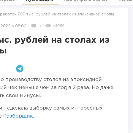
аработок 700 тыс. рублей на столах из эпоксидной смолы
44059
 2022 в 08:00
0
с. рублей на столах из
лы
о производству столов из эпоксидной
й чек меньше чем за год в 2 раза. Но даже
ть свои минусы.
н сделала выборку самых интересных
ле
Разборщик
.