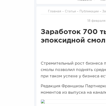
Главная
–
Статьи
–
Публикации
– З
18 февраля
Заработок 700 ты
эпоксидной смо
Стремительный рост бизнеса п
смолы позволил поднять средни
при таком успехе у бизнеса ес
Редакция Франшизы Партнерки
моментов из выпуска на кана