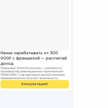
Начни зарабатывать от 300
000₽ с франшизой — рассчитай
доход
Передовые TermoТехнологии — компания по
производству революционных термопанелей
TEHNOARM. Став партнером данной компании,
предприниматель получает возможность
открыть бизнес всего за 1 меся...
Консультация!