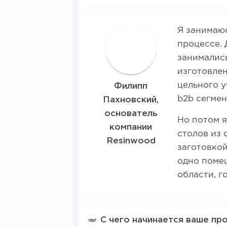
Я занимаюс
Ф
процессе. 
занимались
изготовле
цельного у
Филипп
b2b сегмен
Пахновский,
основатель
Но потом 
компании
столов из 
Resinwood
заготовкой
одно поме
области, г
С чего начинается ваше пр