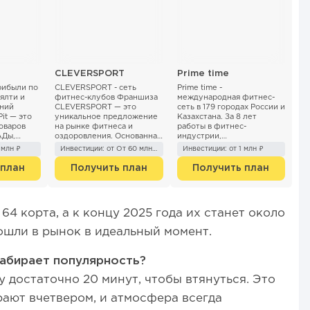
CLEVERSPORT
Prime time
рибыли по
CLEVERSPORT - сеть
Prime time -
ялти и
фитнес-клубов Франшиза
международная фитнес-
ний
CLEVERSPORT — это
сеть в 179 городах России и
it — это
уникальное предложение
Казахстана. За 8 лет
оваров
на рынке фитнеса и
работы в фитнес-
АДы,
оздоровления. Основанная
индустрии,
аботаете
спортсменами и
международный проект
 млн ₽
Инвестиции: от От 60 млн. рублей
Инвестиции: от 1 млн ₽
мерческой
строителями, сеть клубов
PrimeTime задал
сочетает в себе спорт, к...
настоящий тренд, пок...
 план
Получить план
Получить план
64 корта, а к концу 2025 года их станет около
вошли в рынок в идеальный момент.
абирает популярность?
 достаточно 20 минут, чтобы втянуться. Это
рают вчетвером, и атмосфера всегда