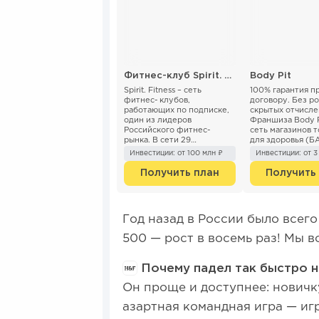
Фитнес-клуб Spirit. Fitness
Body Pit
Spirit. Fitness – сеть
100% гарантия п
фитнес- клубов,
договору. Без ро
работающих по подписке,
скрытых отчисле
один из лидеров
Франшиза Body P
Российского фитнес-
сеть магазинов т
рынка. В сети 29
для здоровья (Б
собственных клубов в
спортпит). Вы р
Инвестиции: от 100 млн ₽
Инвестиции: от 3
Москве, Московской
по договору ком
области и Санкт-
концесси...
Получить план
Получить
Петербурге. Компани...
Год назад в России было всего 
500 — рост в восемь раз! Мы 
Почему падел так быстро н
Он проще и доступнее: новичку
азартная командная игра — иг