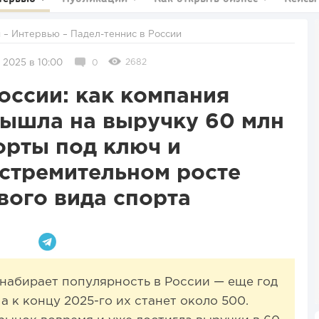
и
–
Интервью
– Падел-теннис в России
2682
 2025 в 10:00
0
оссии: как компания
 вышла на выручку 60 млн
орты под ключ и
 стремительном росте
вого вида спорта
набирает популярность в России — еще год
 а к концу 2025-го их станет около 500.