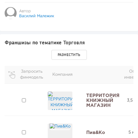
Автор
Василий Малежик
Франшизы по тематике
Торговля
РАЗМЕСТИТЬ
Запросить
Общ
Компания
финмодель
инвес
ТЕРРИТОРИЯ
КНИЖНЫЙ
3,5 м
МАГАЗИН
Пив&Ко
5 мл