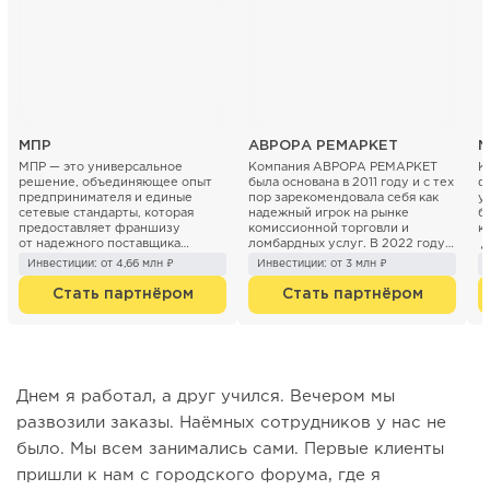
МПР
АВРОРА РЕМАРКЕТ
M
МПР — это универсальное
Компания АВРОРА РЕМАРКЕТ
К
решение, объединяющее опыт
была основана в 2011 году и с тех
ф
предпринимателя и единые
пор зарекомендовала себя как
у
сетевые стандарты, которая
надежный игрок на рынке
б
предоставляет франшизу
комиссионной торговли и
к
от надежного поставщика
ломбардных услуг. В 2022 году
Д
товаров в категории non-...
был запущен франчайзинговый
о
Инвестиции: от 4,66 млн ₽
Инвестиции: от 3 млн ₽
проект...
Стать партнёром
Стать партнёром
Днем я работал, а друг учился. Вечером мы
развозили заказы. Наёмных сотрудников у нас не
было. Мы всем занимались сами. Первые клиенты
пришли к нам с городского форума, где я