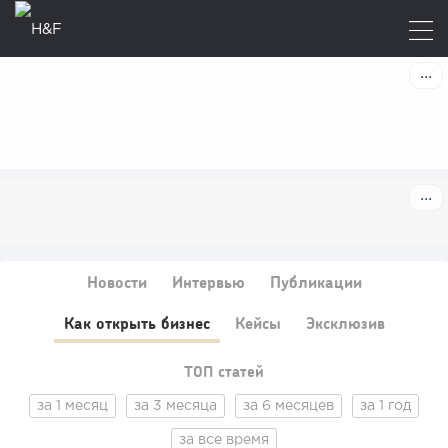
Новости
Интервью
Публикации
Как открыть бизнес
Кейсы
Эксклюзив
ТОП статей
за 1 месяц
за 3 месяца
за 6 месяцев
за 1 год
за все время