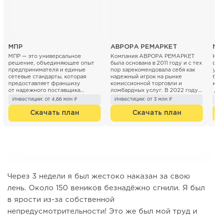
МПР
АВРОРА РЕМАРКЕТ
M
МПР — это универсальное
Компания АВРОРА РЕМАРКЕТ
К
решение, объединяющее опыт
была основана в 2011 году и с тех
ф
предпринимателя и единые
пор зарекомендовала себя как
у
сетевые стандарты, которая
надежный игрок на рынке
б
предоставляет франшизу
комиссионной торговли и
к
от надежного поставщика
ломбардных услуг. В 2022 году
Д
товаров в категории non-...
был запущен франчайзинговый
о
Инвестиции: от 4,66 млн ₽
Инвестиции: от 3 млн ₽
проект...
Скачать план
Скачать план
Через 3 недели я был жестоко наказан за свою
лень. Около 150 веников безнадёжно сгнили. Я был
в ярости из-за собственной
непредусмотрительности! Это же был мой труд и