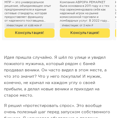
МПР — это универсальное
Компания АВРОРА РЕМАРКЕТ
К
решение, объединяющее опыт
была основана в 2011 году и с тех
ф
предпринимателя и единые
пор зарекомендовала себя как
у
сетевые стандарты, которая
надежный игрок на рынке
б
предоставляет франшизу
комиссионной торговли и
к
от надежного поставщика
ломбардных услуг. В 2022 году
Д
товаров в категории non-...
был запущен франчайзинговый
о
Инвестиции: от 4,66 млн ₽
Инвестиции: от 3 млн ₽
проект...
Консультация!
Консультация!
Идея пришла случайно. Я шёл по улице и увидел
пожилого мужичка, который рядом с баней
продавал веники. Он часто видел в этом месте, а
что это значит? Что у него покупали! И мужик,
конечно, не кричал на каждом углу о своей
прибыли, а делал новые веники и приходил на
старое место.
Я решил «протестировать спрос». Это вообще
очень полезный шаг перед запуском собственного