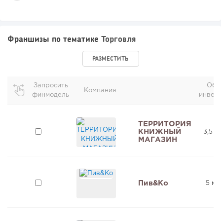
Франшизы по тематике
Торговля
РАЗМЕСТИТЬ
Запросить
Общ
Компания
финмодель
инвес
ТЕРРИТОРИЯ
КНИЖНЫЙ
3,5 м
МАГАЗИН
Пив&Ко
5 мл