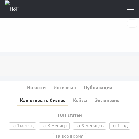
Новости
Интервью
Публикации
Как открыть бизнес
Кейсы
Эксклюзив
ТОП статей
за 1 месяц
за 3 месяца
за 6 месяцев
за 1 год
за все время