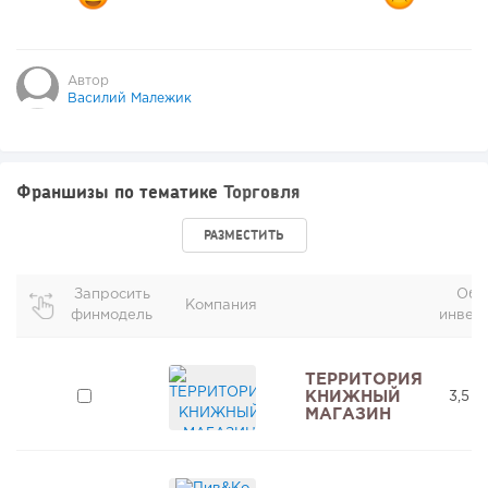
Автор
Василий Малежик
Франшизы по тематике
Торговля
РАЗМЕСТИТЬ
Запросить
Общ
Компания
финмодель
инвес
ТЕРРИТОРИЯ
КНИЖНЫЙ
3,5 м
МАГАЗИН