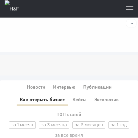
Новости
Интервью
Публикации
Как открыть бизнес
Кейсы
Эксклюзив
ТОП статей
за 1 месяц
за 3 месяца
за 6 месяцев
за 1 год
за все время