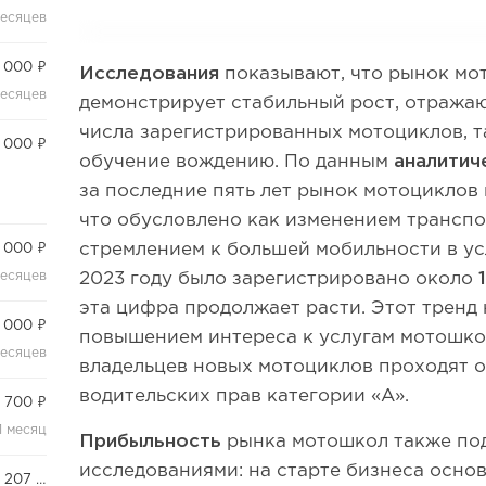
месяцев
 000 ₽
Исследования
показывают, что рынок мо
месяцев
демонстрирует стабильный рост, отража
числа зарегистрированных мотоциклов, та
 000 ₽
обучение вождению. По данным
аналитич
за последние пять лет рынок мотоциклов
что обусловлено как изменением транспо
стремлением к большей мобильности в ус
 000 ₽
месяцев
2023 году было зарегистрировано около
1
эта цифра продолжает расти. Этот тренд
 000 ₽
повышением интереса к услугам мотошко
месяцев
владельцев новых мотоциклов проходят 
водительских прав категории «A».
 700 ₽
1 месяц
Прибыльность
рынка мотошкол также по
исследованиями: на старте бизнеса осно
100 000 – 207 500+ руб