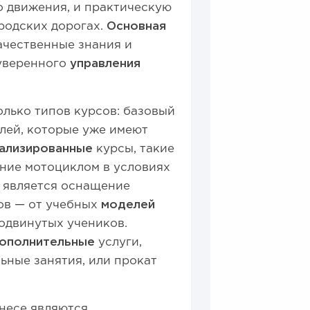
о движения, и практическую
родских дорогах.
Основная
ачественные знания и
 уверенного
управления
олько типов курсов: базовый
елей, которые уже имеют
ализированные
курсы, такие
ние мотоциклом в условиях
а является оснащение
ов — от учебных
моделей
одвинутых учеников.
ополнительные
услуги,
ьные занятия, или прокат
знесе являются