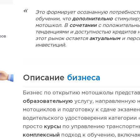
Это формирует осознанную потребность
обучении, что
дополнительно
стимулиру
мотошкол. В
сочетании
с положительны
тенденциями и доступностью кредитов н
ров
этот рынок остается
актуальным
и перс
инвестиций.
Описание
бизнеса
Бизнес по открытию мотошколы представ
образовательную
услугу, направленную 
мотоциклов и подготовку к сдаче экзаме
водительского удостоверения категории 
просто
курсы
по управлению транспортны
комплексный
подход к обучению, включа