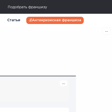
Подобрать франшизу
Статьи
💰Антикризисная франшиза