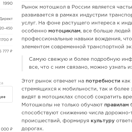
1990
Рынок мотошкол в России является част
развивается в рамках индустрии транспо
.Директ
услуг. На фоне растущего интереса к ин
20-450
особенно
мотоциклам
, все больше людей
профессиональные навыки вождения, чт
-1700 ₽
элементом современной транспортной эк
6 777 ₽
Самую свежую и более подробную инф
все, что с ним связано, можно узнать 
Этот рынок отвечает на
потребности
как
са
стремящихся к мобильности, так и более
видят в мотоциклах способ сократить вре
дее
Мотошколы не только обучают
правилам
б
способствуют снижению числа дорожно-
происшествий, формируя
культуру
ответ
дорогах.
 000 ₽