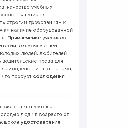
в, качество учебных
асность учеников.
ть
строгим требованиям к
ючая наличие оборудованной
ов.
Привлечение
учеников
атегии, охватывающей
молодых людей, любителей
ь водительские права для
 взаимодействие с органами,
 что требует
соблюдения
.
е включает несколько
молодые люди в возрасте от
тельское
удостоверение