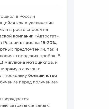
тошкол в России
ющийся как в увеличении
к и в росте спроса на
еской
компании
«Автостат»,
 в России
вырос на 15-20%
,
ртных предпочтений, так и
ловиях городских пробок. В
,3 миллиона мотоциклов
, и
 напрямую связан с
л, поскольку
большинство
обучение перед получением
дтверждается
вные затраты связаны с