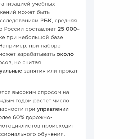
ганизацией учебных
ожений может быть
 исследованиям
РБК
, средняя
о России составляет
25 000–
аже при небольшой базе
 Например, при наборе
 может зарабатывать
около
рсов, не считая
уальные
занятия или прокат
ется высоким спросом на
ждым годом растет число
пасности при
управлении
более 60% дорожно-
мотоциклистов происходит
ссионального обучения.