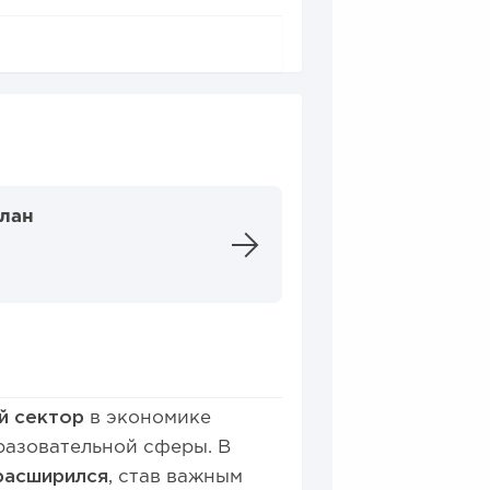
план
ый сектор
в экономике
разовательной сферы. В
расширился
, став важным