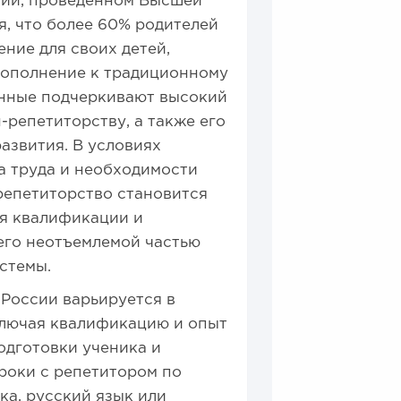
нии, проведенном Высшей
, что более 60% родителей
ние для своих детей,
дополнение к традиционному
анные подчеркивают высокий
-репетиторству, а также его
азвития. В условиях
 труда и необходимости
репетиторство становится
я квалификации и
 его неотъемлемой частью
стемы.
 России варьируется в
ключая квалификацию и опыт
одготовки ученика и
уроки с репетитором по
ка, русский язык или