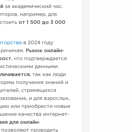
ей
за академический час.
торов, например, для
 стоить
от 1 500 до 3 000
иторства
в 2024 году
причинам.
Рынок онлайн-
рост
, что подтверждается
истическими данными.
личивается
, так как люди
формы получения знаний и
дителей, стремящихся
азование, и для взрослых,
цию или приобрести новые
чшение качества интернет-
ия для онлайн-
 позволяют проводить