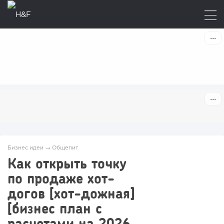
Бизнес идеи
→
Общепит
Как открыть точку
по продаже хот-
догов [хот-дожная]
[бизнес план с
расчетами на 2026