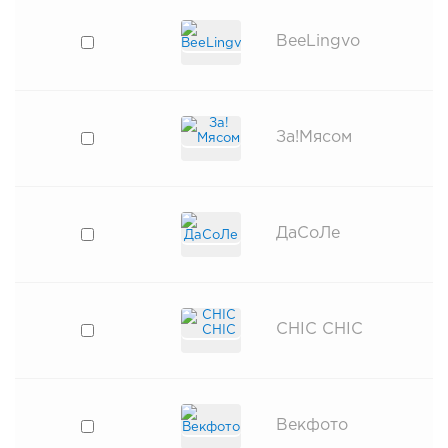
BeeLingvo
За!Мясом
ДаСоЛе
CHIC CHIC
Векфото