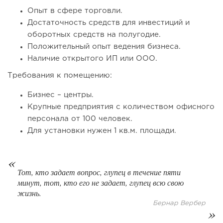
Опыт в сфере торговли.
Достаточность средств для инвестиций и
оборотных средств на полугодие.
Положительный опыт ведения бизнеса.
Наличие открытого ИП или ООО.
Требования к помещению:
139
8
1
Бизнес – центры.
Франшиза кафе: рейтинг лучших франшиз общепита для
Крупные предприятия с количеством офисного
открытия заведения
персонала от 100 человек.
Для установки нужен 1 кв.м. площади.
Тот, кто задает вопрос, глупец в течение пяти
минут, тот, кто его не задает, глупец всю свою
жизнь.
Бернар Вербер