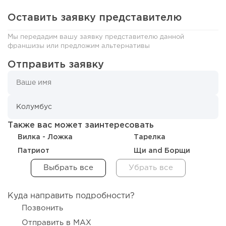
Оставить заявку представителю
125
8
1
Мы передадим вашу заявку представителю данной
франшизы или предложим альтернативы
Coffee Way приступил к масштабированию собственной
модели производства...
Отправить заявку
Также вас может заинтересовать
Вилка - Ложка
Тарелка
Патриот
Щи and Борщи
130
0
0
Куда направить подробности?
Позвонить
От стартапа за 30 тысяч рублей до бизнеса стоимостью
Отправить в MAX
миллиарды:...