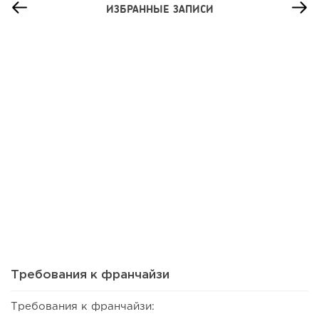
ИЗБРАННЫЕ ЗАПИСИ
93
0
0
Сколько приносит маленькая кофейня в Екатеринбурге в
2026 году:...
Требования к франчайзи
Требования к франчайзи: