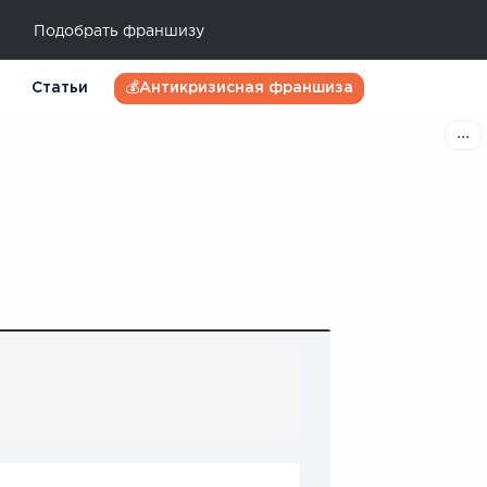
Подобрать франшизу
Статьи
💰Антикризисная франшиза