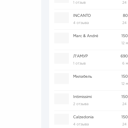
1 отзыв
24
INCANTO
80
4 отзыва
24
Marc & André
150
12 
Л'АМУР
690
1 отзыв
6 
Милабель
150
12 
Intimissimi
150
2 отзыва
24
Calzedonia
150
4 отзыва
24