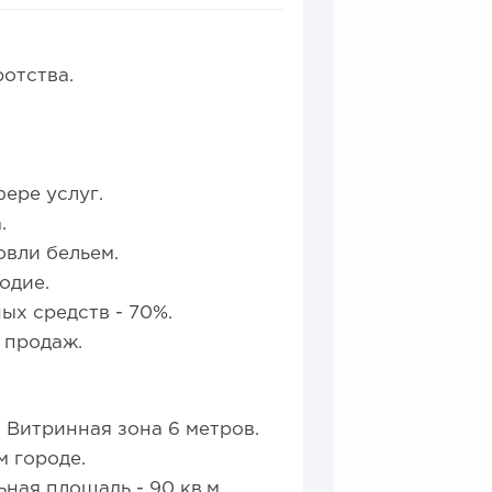
11
2
а для открытия заведения
отства.
.
ере услуг.
.
овли бельем.
одие.
х средств - 70%.
 продаж.
 Витринная зона 6 метров.
м городе.
ная площадь - 90 кв.м.