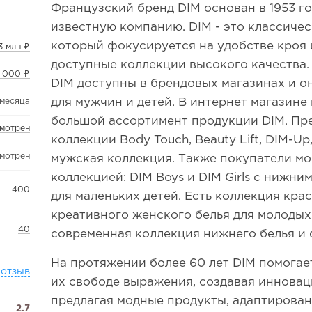
Французский бренд DIM основан в 1953 го
известную компанию. DIM - это классичес
который фокусируется на удобстве кроя 
3 млн ₽
доступные коллекции высокого качества.
0 000 ₽
DIM доступны в брендовых магазинах и о
для мужчин и детей. В интернет магазине
 месяца
большой ассортимент продукции DIM. Пр
смотрен
коллекции Body Touch, Beauty Lift, DIM-Up
смотрен
мужская коллекция. Также покупатели мо
коллекцией: DIM Boys и DIM Girls с нижни
400
для маленьких детей. Есть коллекция кра
креативного женского белья для молодых
40
современная коллекция нижнего белья и 
На протяжении более 60 лет DIM помога
 отзыв
их свободе выражения, создавая иннова
предлагая модные продукты, адаптирован
2.7