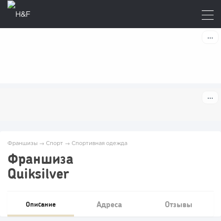
Франшизы
→
Спорт
→
Спортивная одежда
Франшиза
Quiksilver
Адреса
Отзывы
Описание