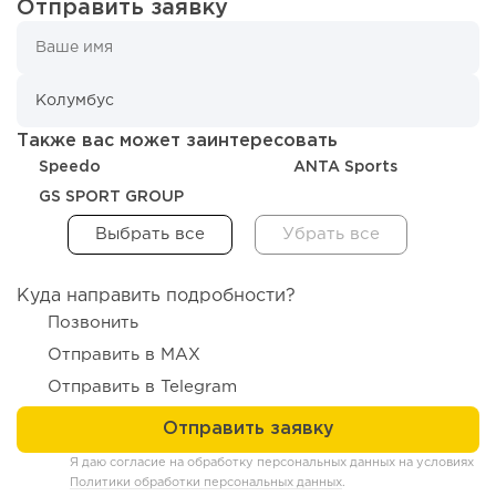
Отправить заявку
202
12
2
Отзыв SSL-сертификатов у банков: как это влияет на
российский...
Также вас может заинтересовать
Speedo
ANTA Sports
GS SPORT GROUP
Куда направить подробности?
Позвонить
Отправить в MAX
188
12
2
Отправить в Telegram
«Прибыль 20 млн в год, а я ездил на метро»: куда в
интернет-магазине...
Я даю согласие на обработку персональных данных на условиях
Политики обработки персональных данных
.