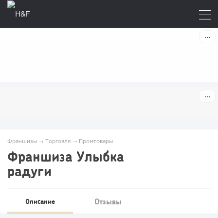
Франшизы
→
Торговля
→
Промтовары
Франшиза Улыбка
радуги
Отзывы
Описание