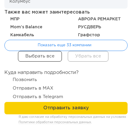
Также вас может заинтересовать
181
12
2
МПР
АВРОРА РЕМАРКЕТ
Mom’s Balance
РУСДВЕРЬ
Отзыв SSL-сертификатов у банков: как это влияет на
российский...
Камкабель
Графстор
Показать еще 33 компании
Куда направить подробности?
Позвонить
Отправить в MAX
Отправить в Telegram
181
12
2
Я даю согласие на обработку персональных данных на условиях
Политики обработки персональных данных
.
«Прибыль 20 млн в год, а я ездил на метро»: куда в
интернет-магазине...