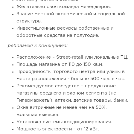
открытия заведения
Желательно своя команда менеджеров.
Знание местной экономической и социальной
структуры.
Инвестиционные ресурсы собственные и
оборотные средства на полугодие.
Т
ребования к помещению:
Расположение – Street-retail или локальные ТЦ.
Площадь магазина от 110 до 150 кв.м.
Проходимость торгового центра или улицы в
месте расположения - больше 500 чел. в час.
118
8
1
Рекомендуемое соседство – продуктовые
магазины среднего и эконом сегмента (не
Coffee Way приступил к масштабированию собственной
Гипермаркеты), аптеки, детские товары, банки.
модели производства...
Окна витринные не менее чем на 50%.
Большая вывеска.
Установка системы кондиционирования.
Мощность электросети – от 12 кВт.