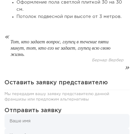
Оформление пола светлой плиткой 30 на 30
см.
Потолок подвесной при высоте от 3 метров.
Тот, кто задает вопрос, глупец в течение пяти
минут, тот, кто его не задает, глупец всю свою
122
0
0
жизнь.
Бернар Вербер
От стартапа за 30 тысяч рублей до бизнеса стоимостью
миллиарды:...
Оставить заявку представителю
Мы передадим вашу заявку представителю данной
франшизы или предложим альтернативы
Отправить заявку