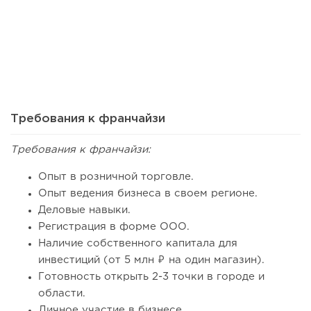
77
0
0
Сколько приносит маленькая кофейня в Екатеринбурге в
2026 году:...
Требования к франчайзи
Требования к франчайзи:
Опыт в розничной торговле.
Опыт ведения бизнеса в своем регионе.
Деловые навыки.
Регистрация в форме ООО.
Наличие собственного капитала для
инвестиций (от 5 млн ₽ на один магазин).
Готовность открыть 2-3 точки в городе и
129
8
1
области.
Франшиза кафе: рейтинг лучших франшиз общепита для
Личное участие в бизнесе.