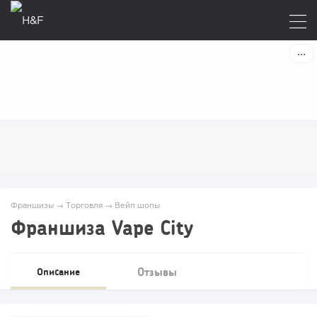
Франшизы
→
Торговля
→
Вейп шопы
Франшиза Vape City
Отзывы
Описание