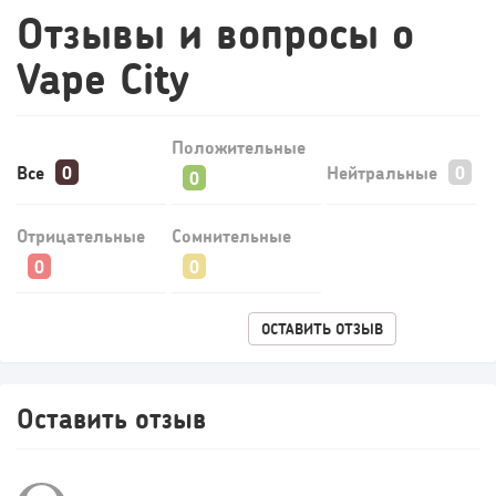
Отзывы и вопросы о
163
12
2
Vape City
«Прибыль 20 млн в год, а я ездил на метро»: куда в
интернет-магазине...
Положительные
Все
Нейтральные
Отрицательные
Сомнительные
ОСТАВИТЬ ОТЗЫВ
Оставить отзыв
116
9
1
Конференции августа 2026: лучшие мероприятия месяца
для бизнеса,...