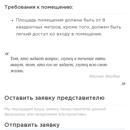
Требования к помещению:
108
8
1
Площадь помещения должна быть от 8
квадратных метров, кроме того, должен быть
Франшиза кафе: рейтинг лучших франшиз общепита для
легкий доступ ко входу в помещение.
открытия заведения
Тот, кто задает вопрос, глупец в течение пяти
минут, тот, кто его не задает, глупец всю свою
жизнь.
Бернар Вербер
Оставить заявку представителю
Мы передадим вашу заявку представителю данной
111
8
1
франшизы или предложим альтернативы
Отправить заявку
Coffee Way приступил к масштабированию собственной