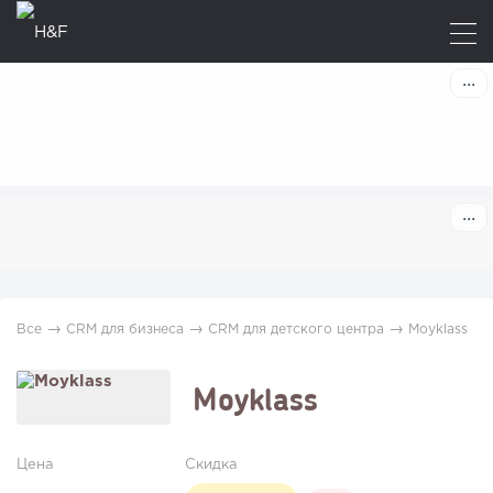
→
→
→
Все
CRM для бизнеса
CRM для детского центра
Moyklass
Moyklass
Цена
Скидка