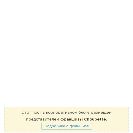
Этот пост в корпоративном блоге размещен
представителем
франшизы Choupette
.
Подробнее о франшизе