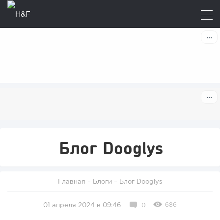
Блог Dooglys
Главная
–
Блоги
–
Блог Dooglys
686
01 апреля 2024 в 09:46
0