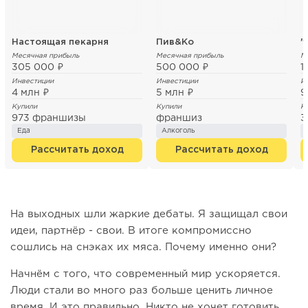
Настоящая пекарня
Пив&Ко
Месячная прибыль
Месячная прибыль
М
305 000 ₽
500 000 ₽
1
Инвестиции
Инвестиции
И
4 млн ₽
5 млн ₽
9
Купили
Купили
К
973 франшизы
франшиз
3
Еда
Алкоголь
Рассчитать доход
Рассчитать доход
На выходных шли жаркие дебаты. Я защищал свои
идеи, партнёр - свои. В итоге компромиссно
сошлись на снэках их мяса. Почему именно они?
Начнём с того, что современный мир ускоряется.
Люди стали во много раз больше ценить личное
время. И это правильно. Никто не хочет готовить,