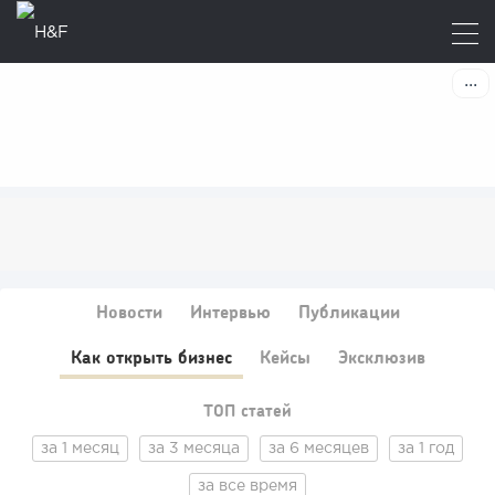
Новости
Интервью
Публикации
Как открыть бизнес
Кейсы
Эксклюзив
ТОП статей
за 1 месяц
за 3 месяца
за 6 месяцев
за 1 год
за все время