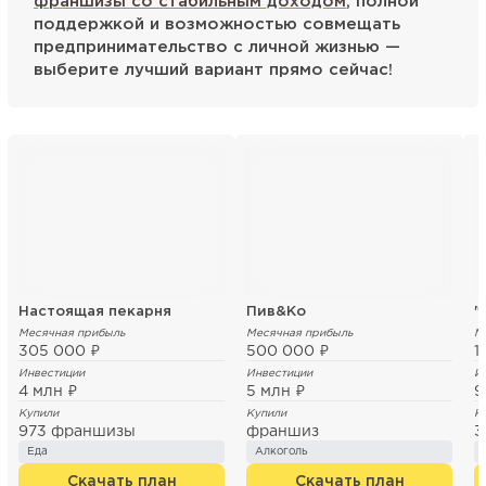
франшизы со стабильным доходом
, полной
поддержкой и возможностью совмещать
предпринимательство с личной жизнью —
выберите лучший вариант прямо сейчас!
Настоящая пекарня
Пив&Ко
Месячная прибыль
Месячная прибыль
М
305 000 ₽
500 000 ₽
1
Инвестиции
Инвестиции
И
4 млн ₽
5 млн ₽
9
Купили
Купили
К
973 франшизы
франшиз
3
Еда
Алкоголь
Скачать план
Скачать план