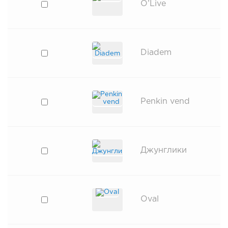
O’Live
Diadem
Penkin vend
Джунглики
Oval