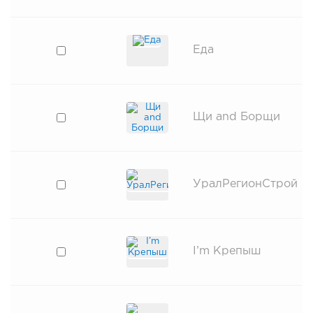
Еда
Щи and Борщи
УралРегионСтрой
I’m Крепыш