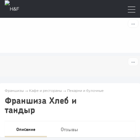
Франшизы
→
Кафе и рестораны
→
Пекарни и булочные
Франшиза Хлеб и
тандыр
Отзывы
Описание