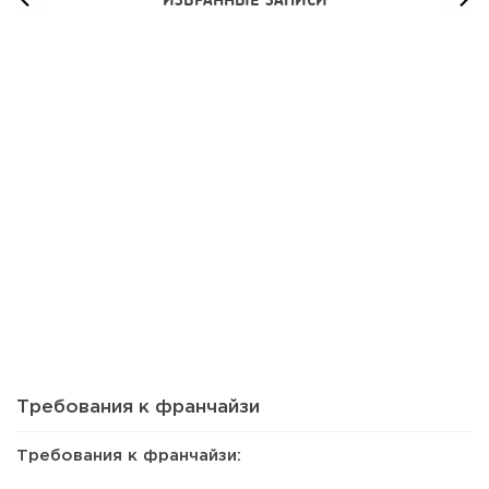
51
0
0
Франшиза кафе: рейтинг лучших франшиз общепита для
открытия заведения
Требования к франчайзи
Требования к франчайзи: