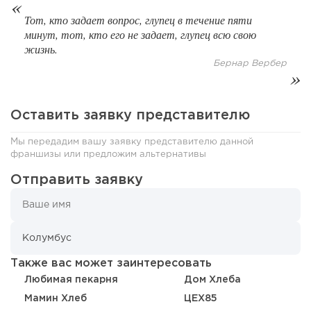
Тот, кто задает вопрос, глупец в течение пяти
62
0
0
минут, тот, кто его не задает, глупец всю свою
жизнь.
От стартапа за 30 тысяч рублей до бизнеса стоимостью
Бернар Вербер
миллиарды:...
Оставить заявку представителю
Мы передадим вашу заявку представителю данной
франшизы или предложим альтернативы
Отправить заявку
112
0
0
Также вас может заинтересовать
Любимая пекарня
Дом Хлеба
Отзыв SSL-сертификатов у банков: как это влияет на
Мамин Хлеб
ЦЕХ85
российский...