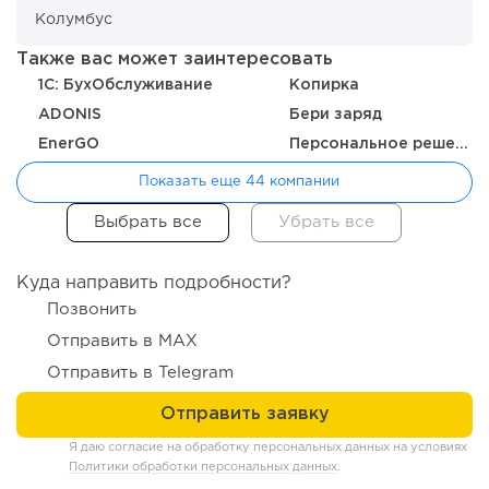
Также вас может заинтересовать
1C: БухОбслуживание
Копирка
ADONIS
Бери заряд
72
0
0
EnerGO
Персональное решение
От стартапа за 30 тысяч рублей до бизнеса стоимостью
Показать еще 44 компании
миллиарды:...
Куда направить подробности?
Позвонить
Отправить в MAX
Отправить в Telegram
Я даю согласие на обработку персональных данных на условиях
Политики обработки персональных данных
.