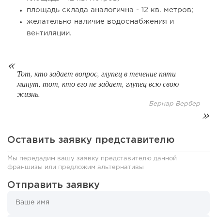
площадь склада аналогична - 12 кв. метров;
желательно наличие водоснабжения и
вентиляции.
Тот, кто задает вопрос, глупец в течение пяти
минут, тот, кто его не задает, глупец всю свою
жизнь.
Бернар Вербер
84
0
0
Coffee Way приступил к масштабированию собственной
Оставить заявку представителю
модели производства...
Мы передадим вашу заявку представителю данной
франшизы или предложим альтернативы
Отправить заявку