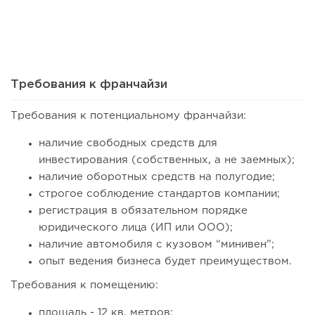
15
0
0
Сколько приносит маленькая кофейня в Екатеринбурге в
2026 году:...
Требования к франчайзи
Требования к потенциальному франчайзи:
наличие свободных средств для
инвестирования (собственных, а не заемных);
наличие оборотных средств на полугодие;
строгое соблюдение стандартов компании;
регистрация в обязательном порядке
юридического лица (ИП или ООО);
наличие автомобиля с кузовом “минивен”;
76
0
0
опыт ведения бизнеса будет преимуществом.
Франшиза кафе: рейтинг лучших франшиз общепита для
Требования к помещению:
открытия заведения
площадь - 12 кв. метров;