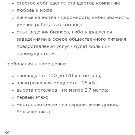
строгое соблюдение стандартов компании;
Франшиза кафе: рейтинг лучших франшиз общепита для
любовь к кофе;
открытия заведения
личные качества - скромность, амбициозность,
умение работать в команде;
опыт ведения бизнеса, либо управления
заведениями в сфере общественного питания,
предоставления услуг - будет большим
преимуществом.
Требования к помещению:
площадь - от 100 до 170 кв. метров;
электрическая мощность - 25 кВт;
высота потолков - не менее 2,7 метра;
98
0
0
первый этаж;
местоположение - на первой линии домов,
Coffee Way приступил к масштабированию собственной
большие окна.
модели производства...