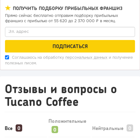
«Прибыль 20 млн в год, а я ездил на метро»: куда в
ПОЛУЧИТЬ ПОДБОРКУ ПРИБЫЛЬНЫХ ФРАНШИЗ
интернет-магазине...
Прямо сейчас бесплатно отправим подборку прибыльных
франшиз с прибылью от 55 620 до 2 370 000 ₽ в месяц.
Соглашаюсь на обработку
персональных данных
и получение
полезных писем.
Отзывы и вопросы о
98
0
0
Tucano Coffee
Конференции августа 2026: лучшие мероприятия месяца
для бизнеса,...
Положительные
Все
Нейтральные