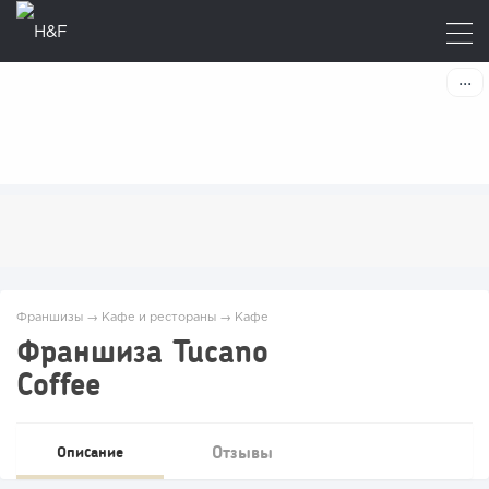
Франшизы
→
Кафе и рестораны
→
Кафе
Франшиза Tucano
Coffee
Отзывы
Описание