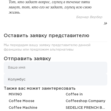
Тот, кто задает вопрос, глупец в течение пяти
минут, тот, кто его не задает, глупец всю свою
жизнь.
Бернар Вербер
Оставить заявку представителю
Мы передадим вашу заявку представителю данной
франшизы или предложим альтернативы
86
0
0
Отправить заявку
От стартапа за 30 тысяч рублей до бизнеса стоимостью
миллиарды:...
Также вас может заинтересовать
MIVINO
Coffee in
Coffee Moose
Coffeeshop Company
Coffee Machine
SEDELICE FRENCH BAKERY