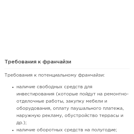
26
0
0
Сколько приносит маленькая кофейня в Екатеринбурге в
2026 году:...
Требования к франчайзи
Требования к потенциальному франчайзи:
наличие свободных средств для
инвестирования (которые пойдут на ремонтно-
отделочные работы, закупку мебели и
оборудования, оплату паушального платежа,
наружную рекламу, обустройство террасы и
др.);
наличие оборотных средств на полугодие;
83
0
0