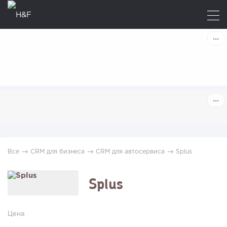
→
→
→
Все
CRM для бизнеса
CRM для автосервиса
Splus
Splus
Цена