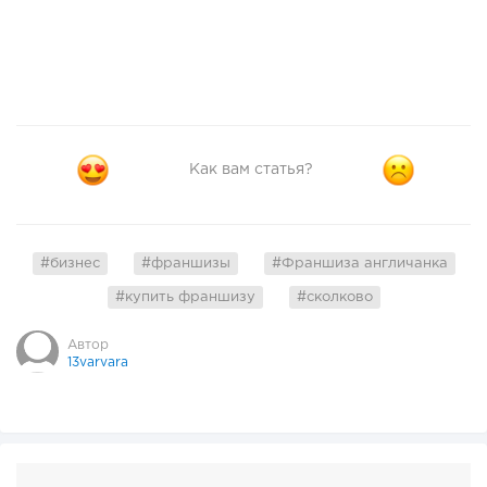
Как вам статья?
#бизнес
#франшизы
#Франшиза англичанка
#купить франшизу
#сколково
Автор
13varvara