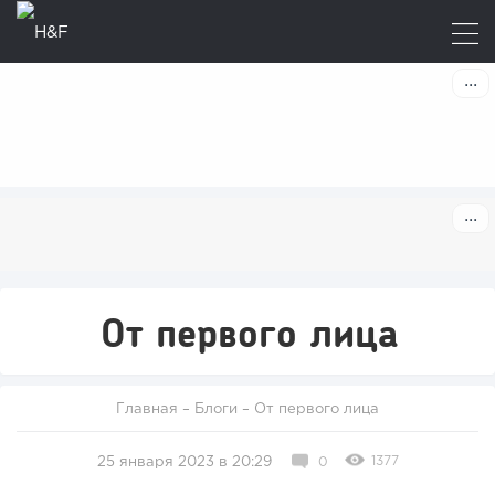
От первого лица
Главная
–
Блоги
–
От первого лица
1377
25 января 2023 в 20:29
0