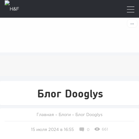
Блог Dooglys
Главная
–
Блоги
–
Блог Dooglys
661
15 июля 2024 в 16:55
0