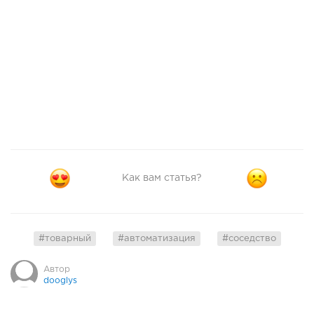
Как вам статья?
#товарный
#автоматизация
#соседство
Автор
dooglys