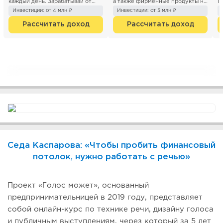
каждый день. Зарабатывай от
а также фирменные продукты на
П
300 000 р. с п...
каж...
«
Инвестиции: от 4 млн ₽
Инвестиции: от 5 млн ₽
п
Рассчитать доход
Рассчитать доход
Седа Каспарова: «Чтобы пробить финансовый
потолок, нужно работать с речью»
Проект «Голос может», основанный
предпринимательницей в 2019 году, представляет
собой онлайн-курс по технике речи, дизайну голоса
и публичным выступлениям, через который за 5 лет