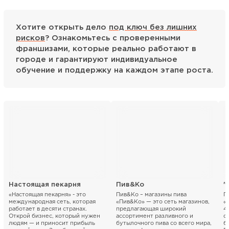
Хотите открыть дело
под ключ без лишних
рисков
? Ознакомьтесь с проверенными
франшизами, которые реально работают в
городе и гарантируют индивидуальное
обучение и поддержку на каждом этапе роста.
Настоящая пекарня
Пив&Ко
«Настоящая пекарня» - это
Пив&Ко – магазины пива
П
международная сеть, которая
«Пив&Ко» — это сеть магазинов,
«
работает в десяти странах.
предлагающая широкий
4
Открой бизнес, который нужен
ассортимент разливного и
с
людям — и приносит прибыль
бутылочного пива со всего мира,
б