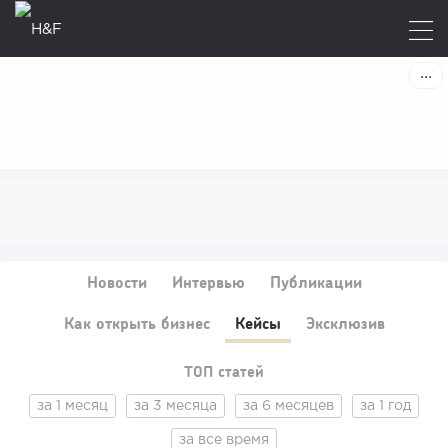
Новости
Интервью
Публикации
Как открыть бизнес
Кейсы
Эксклюзив
ТОП статей
за 1 месяц
за 3 месяца
за 6 месяцев
за 1 год
за все время