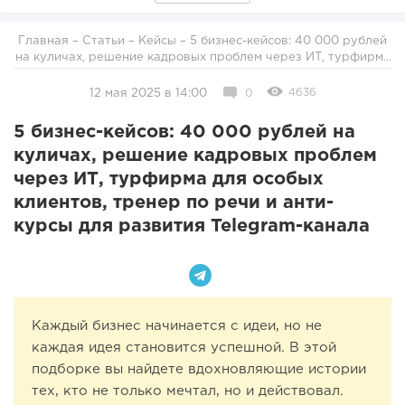
Главная
–
Статьи
–
Кейсы
– 5 бизнес-кейсов: 40 000 рублей
на куличах, решение кадровых проблем через ИТ, турфирма
для особых клиентов, тренер по речи и анти-курсы для
развития Telegram-канала
4636
12 мая 2025 в 14:00
0
5 бизнес-кейсов: 40 000 рублей на
куличах, решение кадровых проблем
через ИТ, турфирма для особых
клиентов, тренер по речи и анти-
курсы для развития Telegram-канала
Каждый бизнес начинается с идеи, но не
каждая идея становится успешной. В этой
подборке вы найдете вдохновляющие истории
тех, кто не только мечтал, но и действовал.