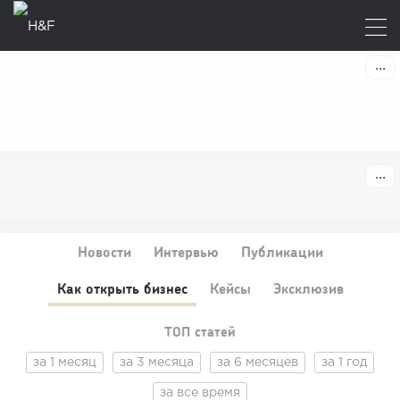
Новости
Интервью
Публикации
Как открыть бизнес
Кейсы
Эксклюзив
ТОП статей
за 1 месяц
за 3 месяца
за 6 месяцев
за 1 год
за все время