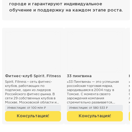
городе и гарантируют индивидуальное
обучение и поддержку на каждом этапе роста.
Фитнес-клуб Spirit. Fitness
33 пингвина
Н
Spirit. Fitness – сеть фитнес-
«33 Пингвина» — это успешная
«
клубов, работающих по
российская торговая марка,
м
подписке, один из лидеров
зародившаяся в 2004 году в
р
Российского фитнес-рынка. В
Томске. С момента своего
О
сети 29 собственных клубов в
зарождения компания
л
Москве, Московской области и
стремительно развивается,
к
Санкт- Петербурге. Компани...
расширяя сеть кафе и точек п...
30
Инвестиции: от 100 млн ₽
Инвестиции: от 580 533 ₽
Консультация!
Консультация!