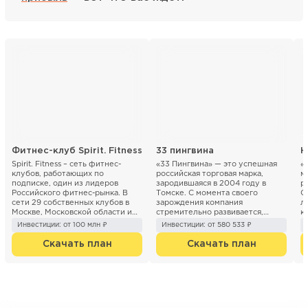
Фитнес-клуб Spirit. Fitness
33 пингвина
Н
Spirit. Fitness – сеть фитнес-
«33 Пингвина» — это успешная
«
клубов, работающих по
российская торговая марка,
м
подписке, один из лидеров
зародившаяся в 2004 году в
р
Российского фитнес-рынка. В
Томске. С момента своего
О
сети 29 собственных клубов в
зарождения компания
л
Москве, Московской области и
стремительно развивается,
к
Санкт- Петербурге. Компани...
расширяя сеть кафе и точек п...
30
Инвестиции: от 100 млн ₽
Инвестиции: от 580 533 ₽
Скачать план
Скачать план