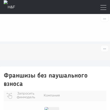
Франшизы без паушального
взноса
Запросить
Компания
финмодель