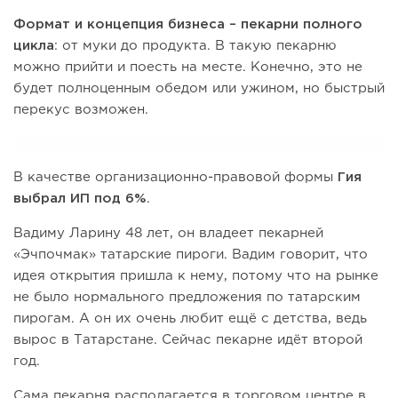
Формат и концепция бизнеса – пекарни
полного
цикла
: от муки до продукта. В такую пекарню
можно прийти и поесть на месте. Конечно, это не
будет полноценным обедом или ужином, но быстрый
перекус возможен.
В качестве организационно-правовой формы
Гия
выбрал
ИП под 6%
.
Вадиму Ларину 48 лет, он владеет пекарней
«Эчпочмак» татарские пироги. Вадим говорит, что
идея открытия пришла к нему, потому что на рынке
не было нормального предложения по татарским
пирогам. А он их очень любит ещё с детства, ведь
вырос в Татарстане. Сейчас пекарне идёт второй
год.
Сама пекарня располагается в торговом центре в