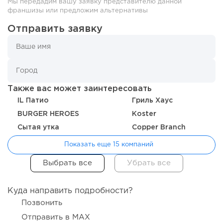
Мы передадим вашу заявку представителю данной
франшизы или предложим альтернативы
106
0
0
Отправить заявку
Coffee Way приступил к масштабированию собственной
модели производства...
Также вас может заинтересовать
IL Патио
Гриль Хаус
BURGER HEROES
Koster
Сытая утка
Copper Branch
Показать еще 15 компаний
97
0
0
Куда направить подробности?
От стартапа за 30 тысяч рублей до бизнеса стоимостью
Позвонить
миллиарды:...
Отправить в MAX