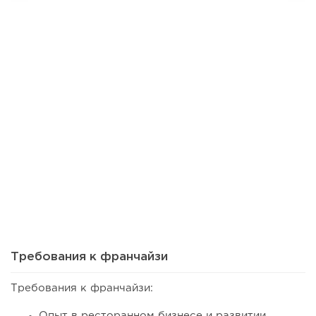
42
0
0
Сколько приносит маленькая кофейня в Екатеринбурге в
2026 году:...
Требования к франчайзи
Требования к франчайзи:
Опыт в ресторанном бизнесе и развитии