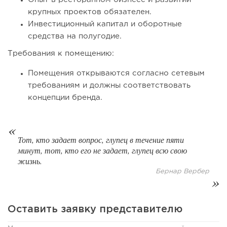
крупных проектов обязателен.
Инвестиционный капитал и оборотные
средства на полугодие.
Требования к помещению:
Помещения открываются согласно сетевым
100
0
0
требованиям и должны соответствовать
Франшиза кафе: рейтинг лучших франшиз общепита для
концепции бренда.
открытия заведения
Тот, кто задает вопрос, глупец в течение пяти
минут, тот, кто его не задает, глупец всю свою
жизнь.
Бернар Вербер
Оставить заявку представителю