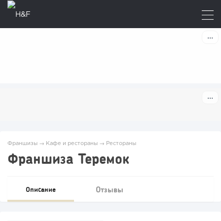
Франшизы
→
Кафе и рестораны
→
Рестораны
Франшиза Теремок
Отзывы
Описание