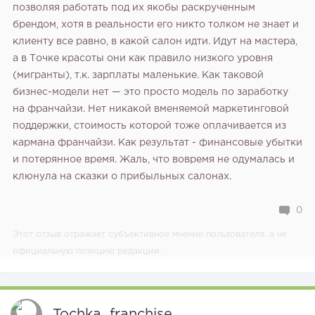
позволяя работать под их якобы раскрученным
брендом, хотя в реальности его никто толком не знает и
клиенту все равно, в какой салон идти. Идут на мастера,
а в Точке красоты они как правило низкого уровня
(мигранты), т.к. зарплаты маленькие. Как таковой
бизнес-модели нет — это просто модель по заработку
на франчайзи. Нет никакой вменяемой маркетинговой
поддержки, стоимость которой тоже оплачивается из
кармана франчайзи. Как результат - финансовые убытки
и потерянное время. Жаль, что вовремя не одумалась и
клюнула на сказки о прибыльных салонах.
0
Этот отзыв отражает субъективное мнение пользователя, а не
официальную позицию редакции.
Tochka_franchise