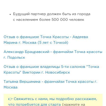
Будущий партнер должен быть из города
с населением более 500 000 человек
Отзыв о франшизе Точка Красоты - Авдеева
Марина г. Москва (5 лет с Точкой)
145
8
1
Александр Брацравский - франчайзи Точка красоты
г. Подольск
Франшиза кафе: рейтинг лучших франшиз общепита для
открытия заведения
Отзыв о франшизе владелицы 5-ти салонов "Точка
Красоты" Виктории г. Новосибирск
Татьяна Вершинина - франчайзи Точка красоты г.
Москва
👉 Свяжитесь с нами, мы подробно расскажем,
что потребуется для старта
(нажмите на