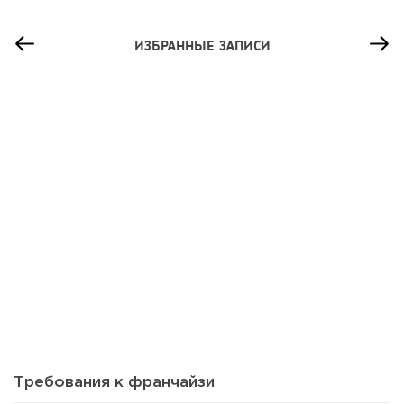
ИЗБРАННЫЕ ЗАПИСИ
96
0
0
Сколько приносит маленькая кофейня в Екатеринбурге в
2026 году:...
Требования к франчайзи