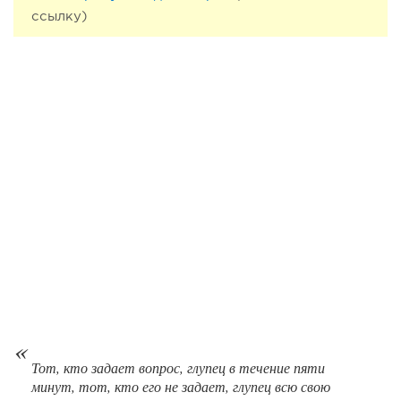
ссылку)
130
8
1
Coffee Way приступил к масштабированию собственной
модели производства...
Тот, кто задает вопрос, глупец в течение пяти
133
0
0
минут, тот, кто его не задает, глупец всю свою