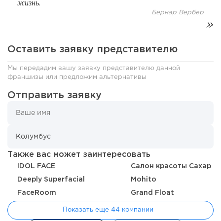
жизнь.
От стартапа за 30 тысяч рублей до бизнеса стоимостью
Бернар Вербер
миллиарды:...
Оставить заявку представителю
Мы передадим вашу заявку представителю данной
франшизы или предложим альтернативы
Отправить заявку
205
12
2
Также вас может заинтересовать
IDOL FACE
Салон красоты Сахар
Отзыв SSL-сертификатов у банков: как это влияет на
Deeply Superfacial
Mohito
российский...
FaceRoom
Grand Float
Показать еще 44 компании