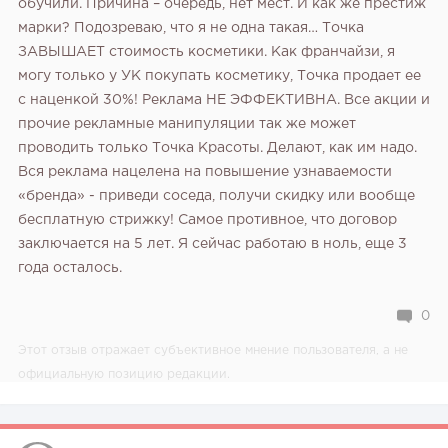
обучили. Причина – очередь, нет мест. И как же престиж
марки? Подозреваю, что я не одна такая… Точка
ЗАВЫШАЕТ стоимость косметики. Как франчайзи, я
могу только у УК покупать косметику, Точка продает ее
с наценкой 30%! Реклама НЕ ЭФФЕКТИВНА. Все акции и
прочие рекламные манипуляции так же может
проводить только Точка Красоты. Делают, как им надо.
Вся реклама нацелена на повышение узнаваемости
«бренда» - приведи соседа, получи скидку или вообще
бесплатную стрижку! Самое противное, что договор
заключается на 5 лет. Я сейчас работаю в ноль, еще 3
года осталось.
0
Этот отзыв отражает субъективное мнение пользователя, а не
официальную позицию редакции.