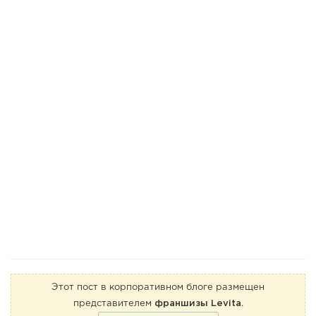
Этот пост в корпоративном блоге размещен
представителем
франшизы Levita
.