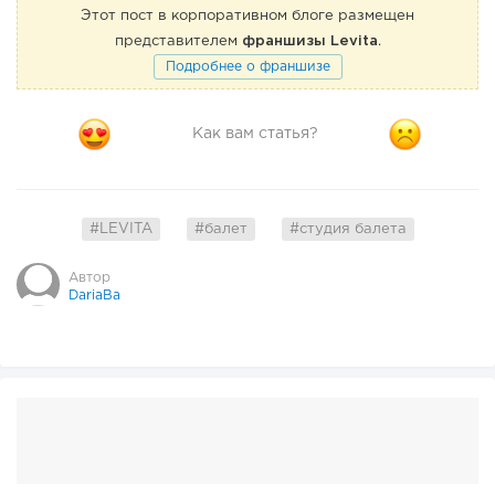
Этот пост в корпоративном блоге размещен
представителем
франшизы Levita
.
Подробнее о франшизе
Как вам статья?
#LEVITA
#балет
#студия балета
Автор
DariaBa