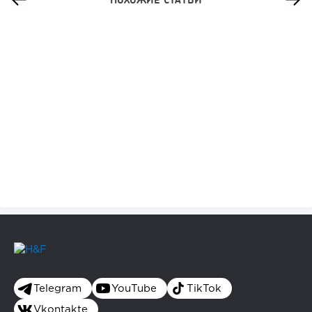
29
0
0
Мультикухня: как увеличить прибыль ресторана без
открытия новой...
Telegram
YouTube
TikTok
Vkontakte