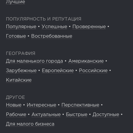
Лучшие
ПОПУЛЯРНОСТЬ И РЕПУТАЦИЯ
Популярные
•
Успешные
•
Проверенные
•
Готовые
•
Востребованные
ГЕОГРАФИЯ
Для маленького города
•
Американские
•
Зарубежные
•
Европейские
•
Российские
•
81
0
0
Китайские
LEVITA запускает тайные проверки в своей сети
ДРУГОЕ
Новые
•
Интересные
•
Перспективные
•
Рабочие
•
Актуальные
•
Быстрые
•
Доступные
•
Для малого бизнеса