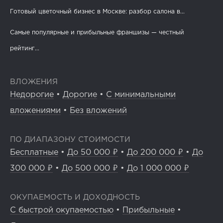
Готовый цветочный бизнес в Москве: разбор салона в...
219
16
3
Самые популярные и прибыльные франшизы — честный
От частного театра к студии фитнеса: история франчайзи
LEVITA...
рейтинг...
ВЛОЖЕНИЯ
Недорогие
•
Дорогие
•
С минимальными
вложениями
•
Без вложений
ПО ДИАПАЗОНУ СТОИМОСТИ
Бесплатные
•
До 50 000 ₽
•
До 200 000 ₽
•
До
300 000 ₽
•
До 500 000 ₽
•
До 1 000 000 ₽
44
0
0
ОКУПАЕМОСТЬ И ДОХОДНОСТЬ
Балет и растяжка из любой точки мира: LEVITA
С быстрой окупаемостью
•
Прибыльные
•
запустила онлайн‑платформу...