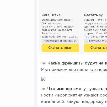
Coral Travel
Слетать.ру
Франшиза Coral Travel:
Туризм — это не
Откройте свое
„подумать“, а про
турагентство с лидером
сделать“. И точк
рынка Франшиза Coral
рынке с 2014 год
Travel — это
стартап. У нас 4
ваше собственное тураген
по стране. Чем 
тство под брендом одного
отличаемся от ко
Инвестиции: от 300 000 ₽
Инвестиции: от 3
из лидеров рынка с 1995
года. Мы даем ...
Скачать план
Скачать 
Какие франшизы будут на 
Мы покажем две наши ключевые
Что именно смогут узнать 
Гости мероприятия узнают об
компанией: какую поддержку м