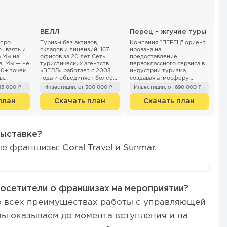
ВЕЛЛ
Перец – жгучие туры
 про
Туризм без активов,
Компания “ПЕРЕЦ” ориент
 „взять и
складов и лицензий. 167
ирована на
а Мы на
офисов за 20 лет Сеть
предоставление
а. Мы — не
туристических агентств
первоклассного сервиса в
00+ точек
«ВЕЛЛ» работает с 2003
индустрии туризма,
мы
года и объединяет более
создавая атмосферу
нку...
167 офисов в России и
беззаботного отдыха и
15 000 ₽
Инвестиции: от 300 000 ₽
Инвестиции: от 690 000 ₽
странах СНГ. Это
комфорта для своих
туристичес...
клиентов. Основатели
план
Скачать план
Скачать план
видя...
выставке?
 франшизы: Coral Travel и Sunmar.
посетители о франшизах на мероприятии?
о всех преимуществах работы с управляющей
ы оказываем до момента вступления и на