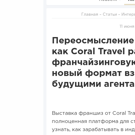
Главная
–
Статьи
–
Интер
11 июня
Переосмысление 
как Coral Travel
франчайзинговую
новый формат вз
будущими агент
Выставка франшиз от Coral Tra
полноценная платформа для ст
узнать, как зарабатывать в и