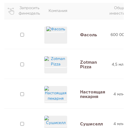
Запросить
Общие
Компания
финмодель
инвестиц
Фасоль
600 000
Zotman
4,5 млн 
Pizza
Настоящая
4 млн ₽
пекарня
Сушиселл
4 млн ₽