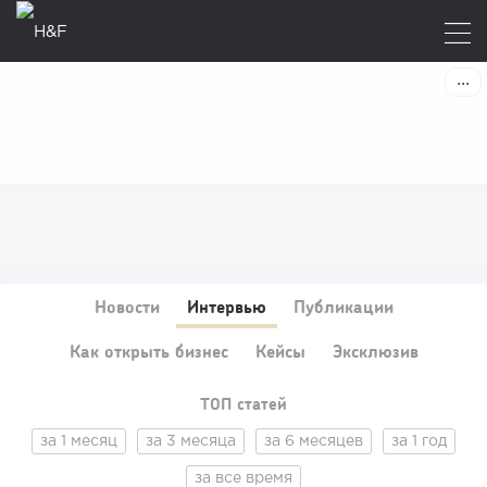
Новости
Интервью
Публикации
Как открыть бизнес
Кейсы
Эксклюзив
ТОП статей
за 1 месяц
за 3 месяца
за 6 месяцев
за 1 год
за все время