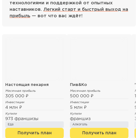
технологиями и поддержкой от опытных
наставников.
Легкий старт и быстрый выход на
прибыль
— вот что вас ждёт!
Настоящая пекарня
Пив&Ко
Месячная прибыль
Месячная прибыль
М
305 000 ₽
500 000 ₽
1
Инвестиции
Инвестиции
И
4 млн ₽
5 млн ₽
9
Купили
Купили
К
973 франшизы
франшиз
3
Еда
Алкоголь
Получить план
Получить план