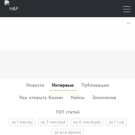
Новости
Интервью
Публикации
Как открыть бизнес
Кейсы
Эксклюзив
ТОП статей
за 1 месяц
за 3 месяца
за 6 месяцев
за 1 год
за все время