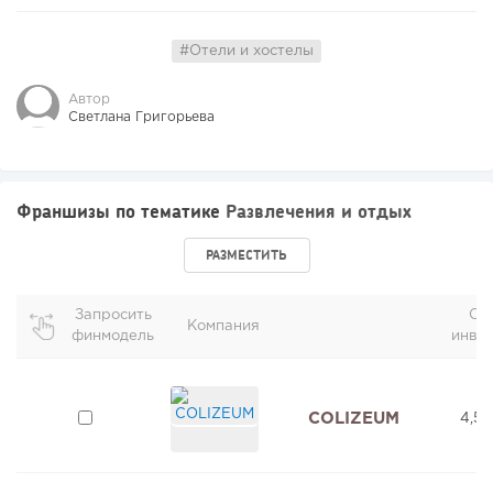
#Отели и хостелы
Автор
Светлана Григорьева
Франшизы по тематике
Развлечения и отдых
РАЗМЕСТИТЬ
Запросить
Об
Компания
финмодель
инве
COLIZEUM
4,5 