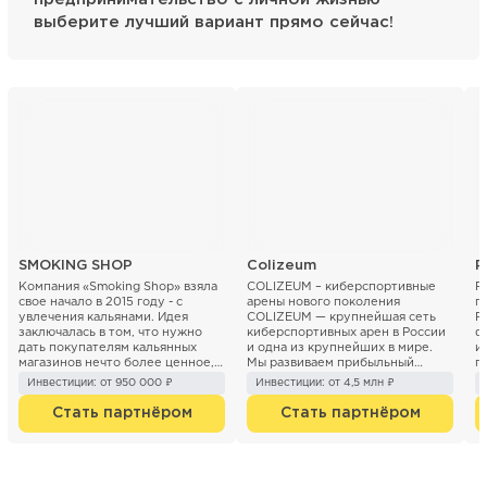
выберите лучший вариант прямо сейчас!
SMOKING SHOP
Colizeum
P
Компания «Smoking Shop» взяла
COLIZEUM – киберспортивные
P
свое начало в 2015 году - с
арены нового поколения
п
увлечения кальянами. Идея
COLIZEUM — крупнейшая сеть
P
заключалась в том, что нужно
киберспортивных арен в России
ф
дать покупателям кальянных
и одна из крупнейших в мире.
и
магазинов нечто более ценное,
Мы развиваем прибыльный
п
чем просто покупку...
бизнес на рынке компьютер...
И
Инвестиции: от 950 000 ₽
Инвестиции: от 4,5 млн ₽
Стать партнёром
Стать партнёром