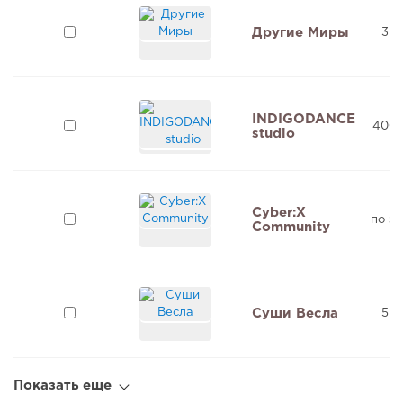
Другие Миры
3 м
INDIGODANCE
400 
studio
Cyber:X
по з
Community
Суши Весла
5 м
Показать еще