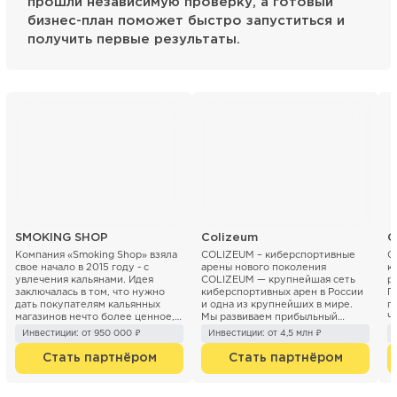
прошли независимую проверку, а готовый
бизнес-план поможет быстро запуститься и
получить первые результаты.
SMOKING SHOP
Colizeum
C
Компания «Smoking Shop» взяла
COLIZEUM – киберспортивные
C
свое начало в 2015 году - с
арены нового поколения
к
увлечения кальянами. Идея
COLIZEUM — крупнейшая сеть
р
заключалась в том, что нужно
киберспортивных арен в России
П
дать покупателям кальянных
и одна из крупнейших в мире.
г
магазинов нечто более ценное,
Мы развиваем прибыльный
Ч
чем просто покупку...
бизнес на рынке компьютер...
о
Инвестиции: от 950 000 ₽
Инвестиции: от 4,5 млн ₽
р
Стать партнёром
Стать партнёром