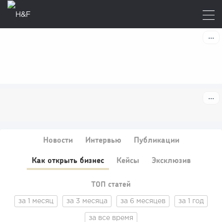
Новости
Интервью
Публикации
Как открыть бизнес
Кейсы
Эксклюзив
ТОП статей
за 1 месяц
за 3 месяца
за 6 месяцев
за 1 год
за все время