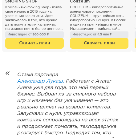
SMOKING SHOP
Colizeum
C
Компания «Smoking Shop» взяла
COLIZEUM – киберспортивные
C
свое начало в 2015 году - с
арены нового поколения
к
увлечения кальянами. Идея
COLIZEUM — крупнейшая сеть
р
заключалась в том, что нужно
киберспортивных арен в России
П
дать покупателям кальянных
и одна из крупнейших в мире.
г
магазинов нечто более ценное,
Мы развиваем прибыльный
Ч
чем просто покупку...
бизнес на рынке компьютер...
о
Инвестиции: от 950 000 ₽
Инвестиции: от 4,5 млн ₽
р
Скачать план
Скачать план
Отзыв партнера
Александр Лукаш:
Работаем с Avatar
Arena уже два года, это мой первый
бизнес. Выбрал из-за сильного набора
игр и механик без укачивания — это
реально влияет на возврат клиентов.
Запускали с нуля, управляющая
компания сопровождала на всех этапах
и продолжает помогать, техподдержка
реагирует быстро. Подходит тем, кто