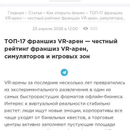
Главная
–
Статьи
–
Как открыть бизнес
– ТОП-17 франшиз
VR-арен — честный рейтинг франшиз VR-арен, симуляторов
и игровых зон
1922
23 апреля 2026 в 12:00
ТОП-17 франшиз VR-арен — честный
рейтинг франшиз VR-арен,
симуляторов и игровых зон
VR-арены за последние несколько лет превратились
из экспериментального развлечения в один из
самых быстрорастущих форматов офлайн-бизнеса.
Интерес к виртуальной реальности стабильно
растет: люди ищут новые эмоции, корпоративы все
чаще уходят от банальных квестов, а торговые
центры активно заполняют пустующие площади