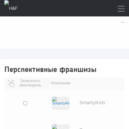
Перспективные франшизы
Запросить
Компания
финмодель
SmartyKids