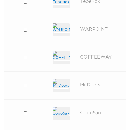
Теремок
WARPOINT
COFFEEWAY
Mr.Doors
Соробан