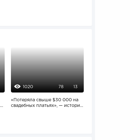
1020
1087
78
13
8
«Потеряла свыше $30 000 на
Как заработать на ман
ы:
свадебных платьях», — история
майские праздники:
владелицы...
эксперимент с...