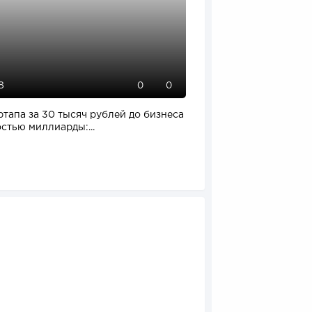
8
110
0
0
ртапа за 30 тысяч рублей до бизнеса
Отзыв SSL-сертификат
стью миллиарды:...
влияет на российский.