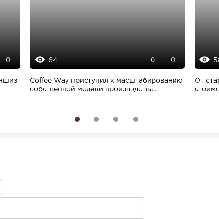
64
5
0
0
0
аншиз
Coffee Way приступил к масштабированию
От ста
собственной модели производства...
стоимо
1
2
3
4