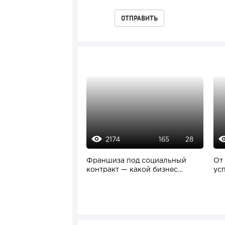
2174
165
28
Франшиза под социальный
От
контракт — какой бизнес
ус
реально открыть...
Арг