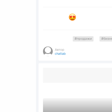
#продажи
#бизн
Автор
chatlab