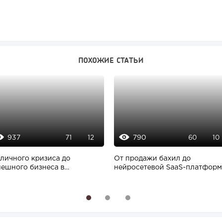
ПОХОЖИЕ СТАТЬИ
937
790
71
12
60
10
 личного кризиса до
От продажи бахил до
пешного бизнеса в
нейросетевой SaaS-платформ
ентине: как российские...
как работать...
1
2
3