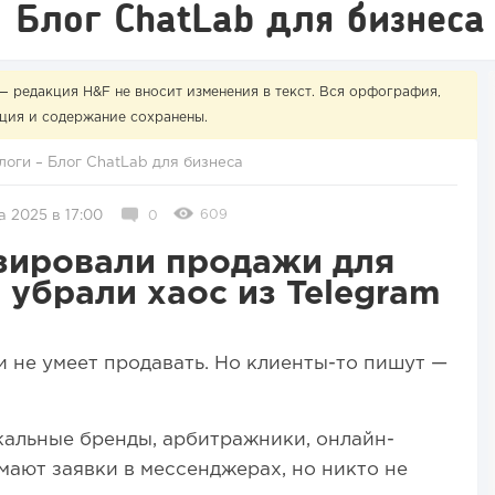
Блог ChatLab для бизнеса
— редакция H&F не вносит изменения в текст. Вся орфография,
ция и содержание сохранены.
логи
–
Блог ChatLab для бизнеса
609
а 2025 в 17:00
0
зировали продажи для
 убрали хаос из Telegram
и не умеет продавать. Но клиенты-то пишут —
кальные бренды, арбитражники, онлайн-
мают заявки в мессенджерах, но никто не