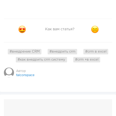
Как вам статья?
#внедрение CRM
#внедрить crm
#crm в excel
#как внедрить crm систему
#crm +в excel
Автор
falconspace