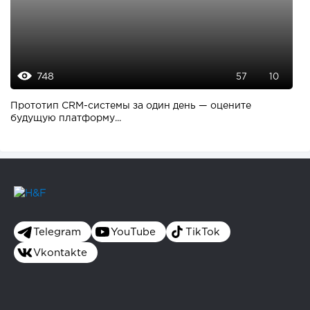
748
57
10
Прототип CRM-системы за один день — оцените
будущую платформу...
Telegram
YouTube
TikTok
Vkontakte