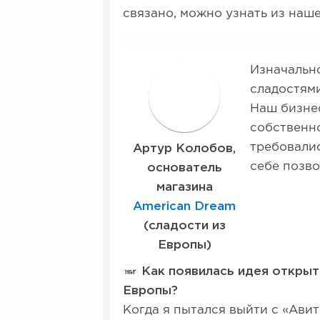
связано, можно узнать из наш
Изначально
А
сладостями
Наш бизнес
собственно
требовалис
Артур Колобов,
себе позво
основатель
магазина
American Dream
(сладости из
Европы)
Как появилась идея открыт
Европы?
Когда я пытался выйти с «Авит