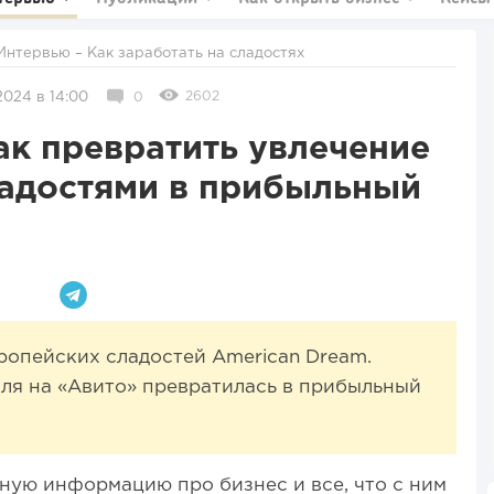
Интервью
– Как заработать на сладостях
2602
2024 в 14:00
0
ак превратить увлечение
адостями в прибыльный
ропейских сладостей American Dream.
вля на «Авито» превратилась в прибыльный
ную информацию про бизнес и все, что с ним