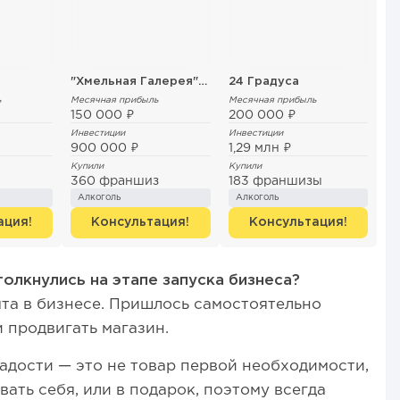
"Хмельная Галерея" от ПК Канцлеръ
24 Градуса
ь
Месячная прибыль
Месячная прибыль
150 000 ₽
200 000 ₽
Инвестиции
Инвестиции
900 000 ₽
1,29 млн ₽
Купили
Купили
360 франшиз
183 франшизы
Алкоголь
Алкоголь
ация!
Консультация!
Консультация!
олкнулись на этапе запуска бизнеса?
ыта в бизнесе. Пришлось самостоятельно
 продвигать магазин.
ладости — это не товар первой необходимости,
вать себя, или в подарок, поэтому всегда