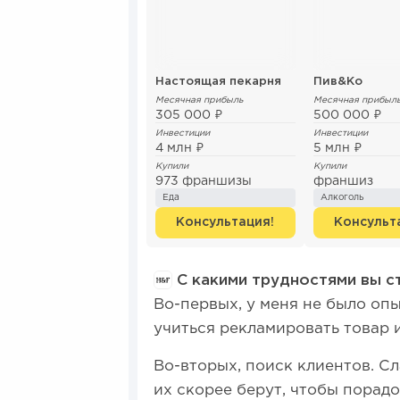
Настоящая пекарня
Пив&Ко
Месячная прибыль
Месячная прибыл
305 000 ₽
500 000 ₽
Инвестиции
Инвестиции
4 млн ₽
5 млн ₽
Купили
Купили
973 франшизы
франшиз
Еда
Алкоголь
Консультация!
Консульт
С какими трудностями вы ст
Во-первых, у меня не было оп
учиться рекламировать товар и
Во-вторых, поиск клиентов. С
их скорее берут, чтобы порадо