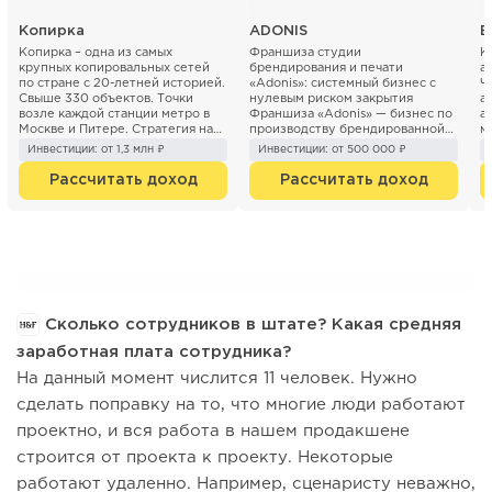
Копирка
ADONIS
Б
Копирка – одна из самых
Франшиза студии
К
крупных копировальных сетей
брендирования и печати
а
по стране с 20-летней историей.
«Adonis»: системный бизнес с
Ч
Свыше 330 объектов. Точки
нулевым риском закрытия
а
возле каждой станции метро в
Франшиза «Adonis» — бизнес по
а
Москве и Питере. Стратегия на
производству брендированной
м
ближайшие 3 года ...
продукции (печать...
«Б
Инвестиции: от 1,3 млн ₽
Инвестиции: от 500 000 ₽
Рассчитать доход
Рассчитать доход
Сколько сотрудников в штате? Какая средняя
заработная плата сотрудника?
На данный момент числится 11 человек. Нужно
сделать поправку на то, что многие люди работают
проектно, и вся работа в нашем продакшене
строится от проекта к проекту. Некоторые
работают удаленно. Например, сценаристу неважно,