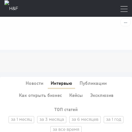
Новости
Интервью
Публикации
Как открыть бизнес
Кейсы
Эксклюзив
ТОП статей
за 1 месяц
за 3 месяца
за 6 месяцев
за 1 год
за все время