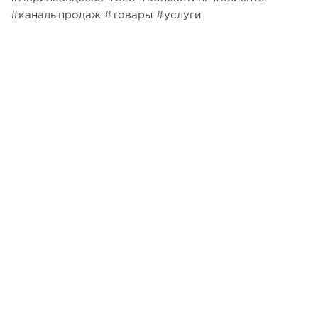
#каналыпродаж #товары #услуги