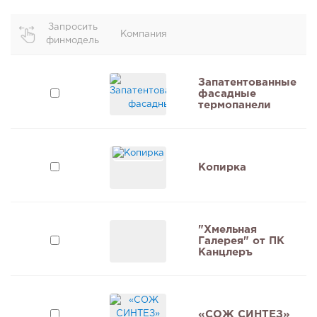
Запросить
Компания
финмодель
и
Запатентованные
фасадные
термопанели
Копирка
"Хмельная
Галерея" от ПК
9
Канцлеръ
«СОЖ СИНТЕЗ»