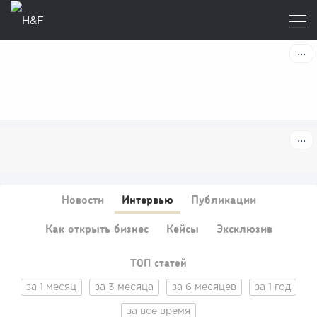
Новости
Интервью
Публикации
Как открыть бизнес
Кейсы
Эксклюзив
ТОП статей
за 1 месяц
за 3 месяца
за 6 месяцев
за 1 год
за все время