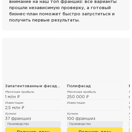
внимание на наш топ франшиз: все варианты
прошли независимую проверку, а готовый
бизнес-план поможет быстро запуститься и
получить первые результаты.
Запатентованные фасадные термопанели
Полифасад
F
Месячная прибыль
Месячная прибыль
М
1 млн ₽
250 000 ₽
н
Инвестиции
Инвестиции
И
2,5 млн ₽
9
Купили
Купили
К
37 франшиз
100 франшиз
7
Производство
Производство