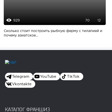
929
70
12
Сколько стоит построить рыбную ферму с тилапией и
почему азиатское...
Telegram
YouTube
TikTok
Vkontakte
КАТАЛОГ ФРАНШИЗ