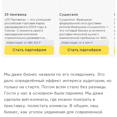
33 пингвина
Сушиселл
I
«33 Пингвина» — это успешная
Сушиселл: Франшиза
С
российская торговая марка,
федеральной сети доставки
П
зародившаяся в 2004 году в
роллов Франшиза «Сушиселл» —
Ф
Томске. С момента своего
это готовый бизнес в сегменте
в
зарождения компания
доставки японской кухни с
с
стремительно развивается,
ежемесячной прибылью от 400
о
расширяя сеть кафе и точек п...
000 ₽. С 2013 года мы...
р
Инвестиции: от 580 533 ₽
Инвестиции: от 4 млн ₽
Стать партнёром
Стать партнёром
Мы даже бизнес назвали по его псевдониму. Это
дало определённый эффект интереса аудитории, но
только на старте. Потом всем стало без разницы.
Гости у нас в основном были парнями. Мы даже
сделали вип-комнаты, где можно поиграть в
приставку, полистать комиксы. В общем, наш
бизнес, как уголок уединения для современной