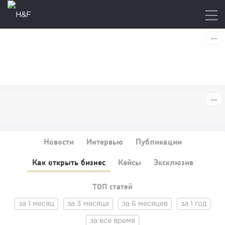
Новости
Интервью
Публикации
Как открыть бизнес
Кейсы
Эксклюзив
ТОП статей
за 1 месяц
за 3 месяца
за 6 месяцев
за 1 год
за все время